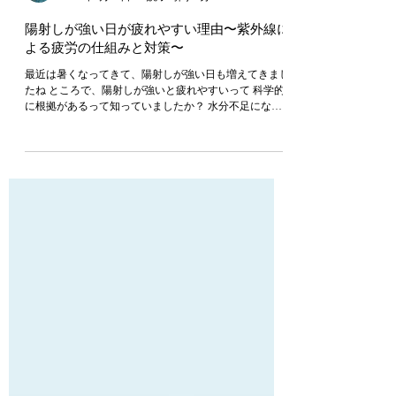
大島ちこ
2024年5月15日
読了時間: 5分
陽射しが強い日が疲れやすい理由〜紫外線に
よる疲労の仕組みと対策〜
最近は暑くなってきて、陽射しが強い日も増えてきまし
たね ところで、陽射しが強いと疲れやすいって 科学的
に根拠があるって知っていましたか？ 水分不足になる
のはもちろんのこと、 大きな原因となるのは 紫外線 で
す 実はこのお疲れが、エラ張りを悪化させる原因にも
なるかも…😨 紫外線が目に入ると、脳に伝わり 脳はそ
れを「ストレスを受けている」と認識します すると、
脳から 『活性酸素』 という物質が分泌されます 活性酸
素は体に入ってきた細菌の破壊するなど 免疫機能にお
いて大事な役割を担っていますが 増えすぎると体の細
胞も破壊してしまうなど 老化や疲労の原因 になってし
まいます さらに、体は増えすぎた活性酸素の働きを抑
えるため ビタミンA、ビタミンC、ビタミンEなどの 栄
養素をたくさん消費してしまう のです つまり、陽射し
が強い日は弱い日よりも ビタミン不足に陥りやすく、