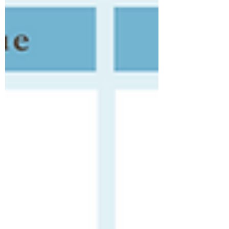
そのため疲れやすくなる …というわけなのです 紫外線
疲労は目から日光の刺激が入ることが原因 日焼けが気
にならなくても、 サングラスや 日傘など 紫外線対策を
することで疲労を軽減 することが