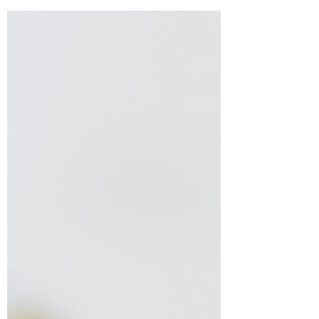
回しにしていたり 美容のことを考える余裕もないくら
い体がしんどい、 という方もいらっしゃるかもしれま
せん でも実は、それはとてももったいないことなんで
す 小顔矯正は、見た目だけの話ではなく 体の不調と深
く関係している施術なんです エラ張りの意外な原因と
は エラが張っている原因というと 骨格や遺伝のせいだ
と思われがちです でも実際には、筋肉の過緊張、とく
に 顎や歯の「食いしばり」が関係しているケースが と
ても多いんです こんな症状、心当たりはありません
か？ 朝起きたとき、頭が痛い（特にこめかみや側頭部
あたり） 寝ても疲れが取れない 頭痛が起こりやすい こ
れらは、寝ている間や集中しているときに 無意識に食
いしばりを起こしているサインかもしれません なぜ食
いしばりで頭痛が起きるのか？ 「食いしばりや歯ぎし
りでエラが肥大化する」 というのはなんとなくイメー
ジしやすいかと思います でも、頭痛も起こりやすくな
ると