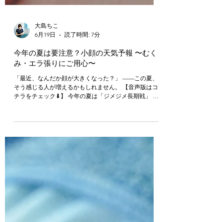
大島ちこ
6月19日
読了時間: 7分
今年の夏は要注意？小顔の天気予報 〜むく
み・エラ張りにご用心〜
「最近、なんだか顔が大きくなった？」 ——この夏、
そう感じる人が増えるかもしれません。 【音声版はコ
チラをチェック⬇︎】 今年の夏は「ジメジメ長期戦」 最
近、こんなニュースが話題になっているのをご存知です
か？ それは、今年は春からエルニーニョが発生してい
て、秋まで続きそう、というもの。 エルニーニョとい
うのは、ざっくり言うと、太平洋の海水温がいつもより
高くなる現象のこと。海があたたかくなると水分がたく
さん蒸発して、雨雲のできる場所が変わり、世界中のお
天気がいつもと違ってきます。 日本の夏でいうと、晴
れ間がスカッと続きにくく、雨が多めで、梅雨も長引き
やすい傾向に。しかも気温は高め。 つまり、高温多湿
のジメジメが、長く続く夏になりそうなんです。 そし
てこの「高温多湿」、実は私たちの体にも、お顔にも、
けっこう影響があります。 ジメジメが体に及ぼす影響