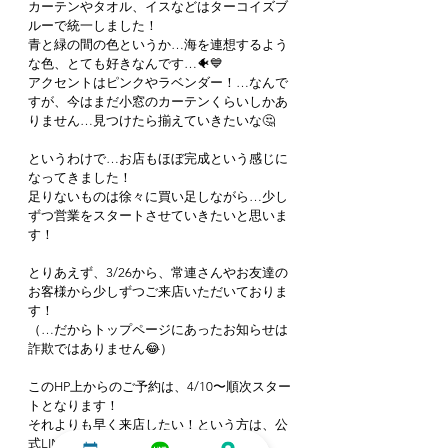
カーテンやタオル、イスなどはターコイズブ
ルーで統一しました！
青と緑の間の色というか…海を連想するよう
な色、とても好きなんです…🐠💙
アクセントはピンクやラベンダー！…なんで
すが、今はまだ小窓のカーテンくらいしかあ
りません…見つけたら揃えていきたいな🤔
というわけで…お店もほぼ完成という感じに
なってきました！
足りないものは徐々に買い足しながら…少し
ずつ営業をスタートさせていきたいと思いま
す！
とりあえず、3/26から、常連さんやお友達の
お客様から少しずつご来店いただいておりま
す！
（…だからトップページにあったお知らせは
詐欺ではありません😂）
このHP上からのご予約は、4/10〜順次スター
トとなります！
それよりも早く来店したい！という方は、公
式LINEにてお問い合わせください♪