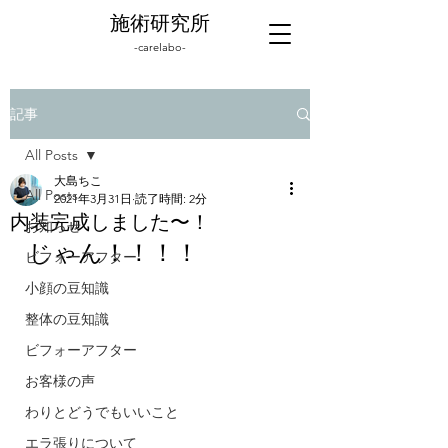
施術研究所
-carelabo-
記事
All Posts
大島ちこ
All Posts
2021年3月31日
読了時間: 2分
内装完成しました〜！
お知らせ
じゃん！！！！
ビフォーアフター
小顔の豆知識
整体の豆知識
ビフォーアフター
お客様の声
わりとどうでもいいこと
エラ張りについて