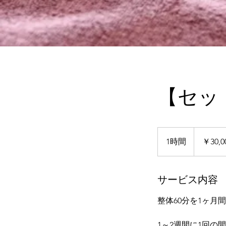
【セット
30,000
円
1時間
1
￥30,0
時
サービス内容
整体60分を1ヶ月
1～2週間に1回