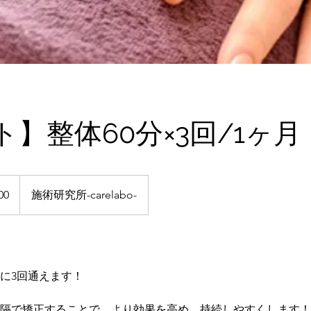
】整体60分×3回/1ヶ月
00
施術研究所-carelabo-
間に3回通えます！
の間隔で矯正することで、より効果を高め、持続しやすくします！