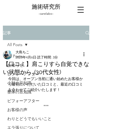
施術研究所
-carelabo-
記事
All Posts
大島ちこ
All Posts
2023年4月6日
読了時間: 3分
【口コミ】肩こりすら自覚できな
お知らせ
い状態から…(30代女性)
ビフォーアフター
今回は、オープン当初に通い始めたお客様か
小顔の豆知識
ら最初にいただいた口コミと、最近の口コミ
を合わせてご紹介いたします！
整体の豆知識
ビフォーアフター
***
お客様の声
わりとどうでもいいこと
エラ張りについて