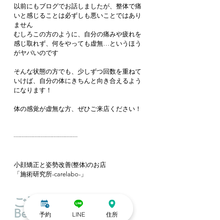
以前にもブログでお話しましたが、整体で痛
いと感じることは必ずしも悪いことではあり
ません
むしろこの方のように、自分の痛みや疲れを
感じ取れず、何をやっても虚無…というほう
がヤバいのです
そんな状態の方でも、少しずつ回数を重ねて
いけば、自分の体にきちんと向き合えるよう
になります！
体の感覚が虚無な方、ぜひご来店ください！
┈┈┈┈┈┈┈┈┈┈
小顔矯正と姿勢改善(整体)のお店
「施術研究所-carelabo-」
ご予約はHot Pepper 
Beautyから♪
予約
LINE
住所