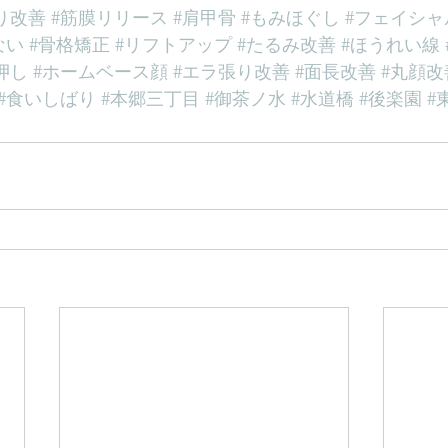
り改善
#筋膜リリース
#肩甲骨
#もみほぐし
#フェイシャ
ない
#骨格矯正
#リフトアップ
#たるみ改善
#ほうれい線
押し
#ホームベース顔
#エラ張り改善
#面長改善
#丸顔改
#食いしばり
#本郷三丁目
#御茶ノ水
#水道橋
#後楽園
#