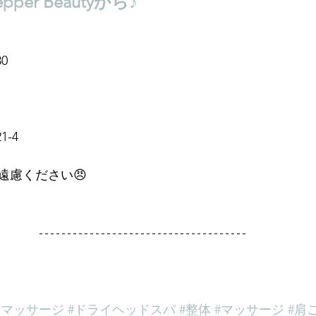
per Beautyから♪
0
-4
遠慮ください😠
ドマッサージ
#ドライヘッドスパ
#整体
#マッサージ
#肩