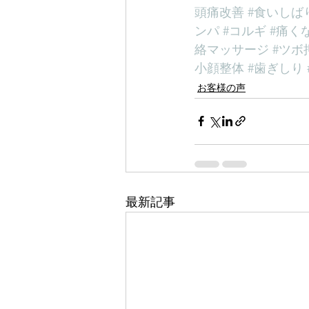
頭痛改善
#食いしば
ンパ
#コルギ
#痛く
絡マッサージ
#ツボ
小顔整体
#歯ぎしり
お客様の声
最新記事