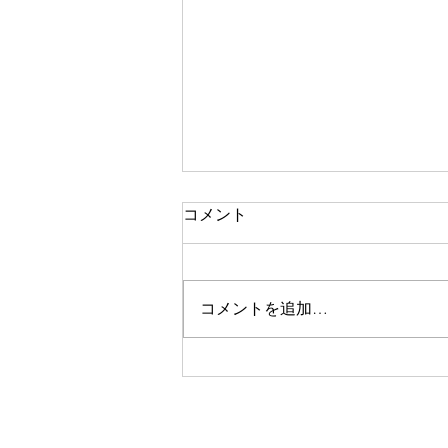
コメント
コメントを追加…
帰宅後も小顔効果が続く！お
肌もぷりぷりになりました