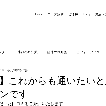
Home
コース診断
ご予約
blog
お店へ
フター
小顔の豆知識
整体の豆知識
ビフォーアフター
月18日
読了時間: 2分
張りについて
】これからも通いたいと
ンです
だいた口コミをご紹介いたします！