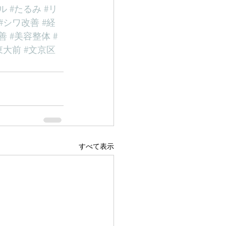
ル
#たるみ
#リ
#シワ改善
#経
善
#美容整体
#
東大前
#文京区
すべて表示