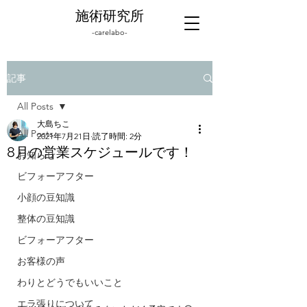
施術研究所
-carelabo-
記事
All Posts
大島ちこ
All Posts
2021年7月21日
読了時間: 2分
8月の営業スケジュールです！
お知らせ
ビフォーアフター
小顔の豆知識
整体の豆知識
ビフォーアフター
お客様の声
わりとどうでもいいこと
エラ張りについて