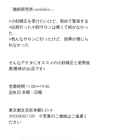
「施術研究所-carelabo-」
○小顔矯正を受けたいけど、初めて緊張する
○以前行った小顔サロンは痛くて続かなかっ
た…
○色んなサロンに行ったけど、効果が感じら
れなかった
そんなアナタにオススメの小顔矯正と姿勢改
善(整体)のお店です♪
営業時間 11:00〜19:30
定休日 木曜・日曜
東京都文京区本郷5-21-4
☏0338301120　※営業のご連絡はご遠慮く
ださい