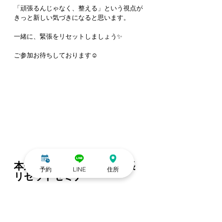
「頑張るんじゃなく、整える」という視点が
きっと新しい気づきになると思います。
一緒に、緊張をリセットしましょう✨
ご参加お待ちしております☺️
本来の魅力を取り戻す 緊張
予約
LINE
住所
リセットセミナー
日時：2026年6月26日（金）20:00〜22:00
参加費：無料
開催形式：オンライン（Zoom）