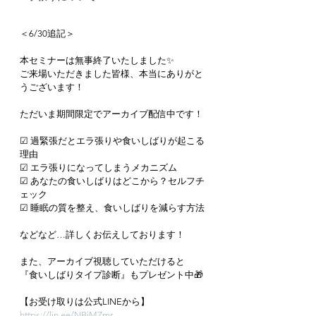
＜6/30追記＞
本セミナーは無事終了いたしました✨
ご来場いただきました皆様、本当にありがと
うございます！
ただいま期間限定でアーカイブ配信中です！
☑︎ 過緊張だとエラ張りや食いしばりが起こる
理由
︎︎︎︎☑︎ エラ張りになってしまうメカニズム
︎︎︎︎☑︎ あなたの食いしばりはどこから？セルフチ
ェック
☑︎ 睡眠の質を整え、食いしばりを減らす方法
などなど…詳しくお伝えしております！
また、アーカイブ視聴していただけると
『食いしばりタイプ診断』もプレゼント中🎁
【お受け取りは公式LINEから】
https://lin.ee/NBjMZmr