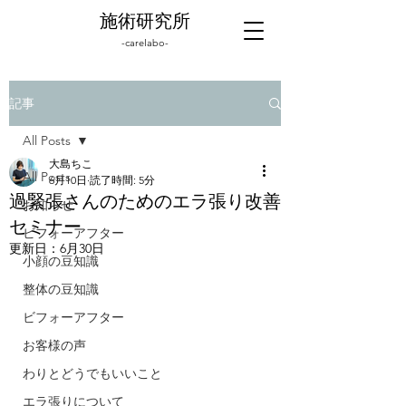
施術研究所
-carelabo-
記事
All Posts
大島ちこ
All Posts
6月10日
読了時間: 5分
過緊張さんのためのエラ張り改善
お知らせ
セミナー
ビフォーアフター
更新日：
6月30日
小顔の豆知識
整体の豆知識
ビフォーアフター
お客様の声
わりとどうでもいいこと
エラ張りについて