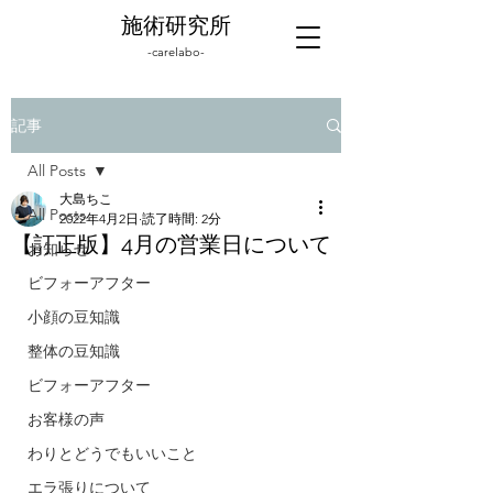
施術研究所
-carelabo-
記事
All Posts
大島ちこ
All Posts
2022年4月2日
読了時間: 2分
【訂正版】4月の営業日について
お知らせ
ビフォーアフター
小顔の豆知識
整体の豆知識
ビフォーアフター
お客様の声
わりとどうでもいいこと
エラ張りについて