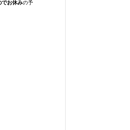
のでお休み
の予