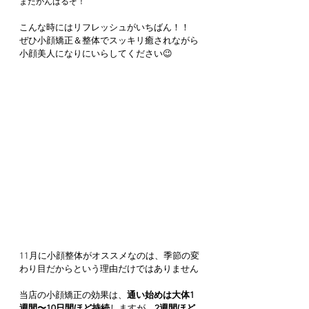
またがんばるぞ！
こんな時にはリフレッシュがいちばん！！
ぜひ小顔矯正＆整体でスッキリ癒されながら
小顔美人になりにいらしてください😉
11月に小顔整体がオススメなのは、季節の変
わり目だからという理由だけではありません
当店の小顔矯正の効果は、
通い始めは大体1
週間〜10日間ほど持続
しますが、
2週間ほど