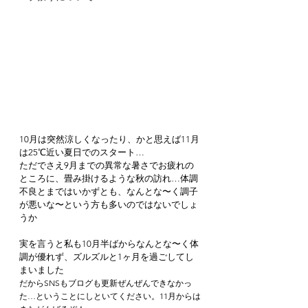
10月は突然涼しくなったり、かと思えば11月
は25℃近い夏日でのスタート…
ただでさえ9月までの異常な暑さでお疲れの
ところに、畳み掛けるような秋の訪れ…体調
不良とまではいかずとも、なんとな〜く調子
が悪いな〜という方も多いのではないでしょ
うか
実を言うと私も10月半ばからなんとな〜く体
調が優れず、ズルズルと1ヶ月を過ごしてし
まいました
だからSNSもブログも更新ぜんぜんできなかっ
た…ということにしといてください。11月からは