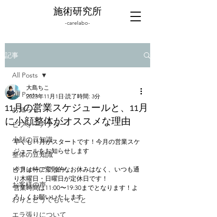
施術研究所
-carelabo-
記事
All Posts
大島ちこ
All Posts
2023年11月1日
読了時間: 3分
11月の営業スケジュールと、11月
お知らせ
に小顔整体がオススメな理由
ビフォーアフター
小顔の豆知識
早くも11月がスタートです！今月の営業スケ
ジュールをお知らせします
整体の豆知識
ビフォーアフター
今月は特に変則的なお休みはなく、いつも通
り木曜日・日曜日が定休日です！
お客様の声
営業時間は11:00〜19:30までとなります！よ
ろしくお願いいたします
わりとどうでもいいこと
エラ張りについて