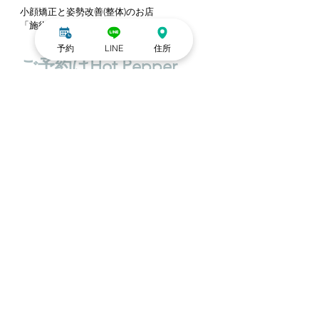
小顔矯正と姿勢改善(整体)のお店
「施術研究所-carelabo-」
予約
LINE
住所
ご予約はHot Pepper 
Beautyから♪
営業時間 11:00〜19:30
定休日 木曜・日曜
東京都文京区本郷5-21-4
☏0338301120
※営業のご連絡はご遠慮ください😠
┈┈┈┈┈┈┈┈┈┈
#ヘッドスパ
#ヘッドマッサージ
#ドライヘッ
ドスパ
#整体
#マッサージ
#肩こり
#眼精疲労