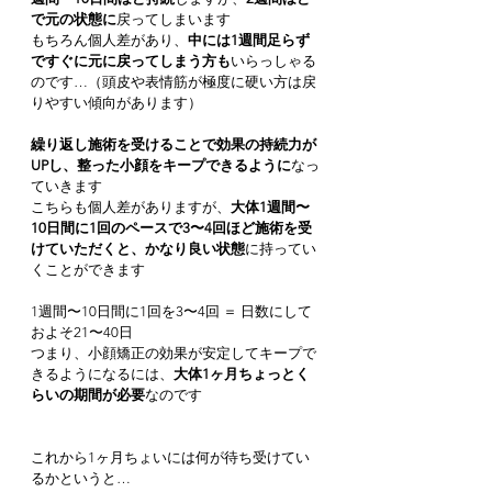
で元の状態に
戻ってしまいます
もちろん個人差があり、
中には1週間足らず
ですぐに元に戻ってしまう方も
いらっしゃる
のです…（頭皮や表情筋が極度に硬い方は戻
りやすい傾向があります）
繰り返し施術を受けることで効果の持続力が
UPし、整った小顔をキープできるように
なっ
ていきます
こちらも個人差がありますが、
大体1週間〜
10日間に1回のペースで3〜4回ほど施術を受
けていただくと、かなり良い状態
に持ってい
くことができます
1週間〜10日間に1回を3〜4回 ＝ 日数にして
およそ21〜40日
つまり、小顔矯正の効果が安定してキープで
きるようになるには、
大体1ヶ月ちょっとく
らいの期間が必要
なのです
これから1ヶ月ちょいには何が待ち受けてい
るかというと…