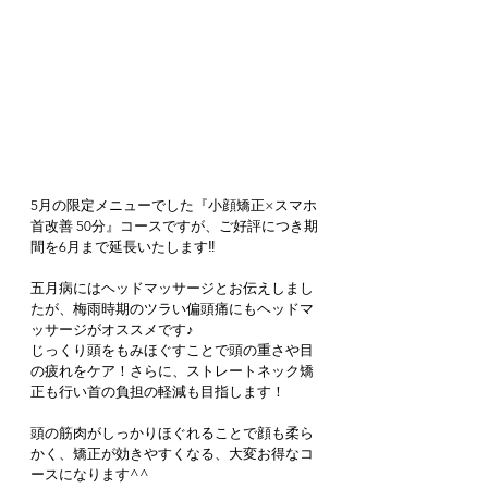
5月の限定メニューでした『小顔矯正×スマホ
首改善 50分』コースですが、ご好評につき期
間を6月まで延長いたします‼️
五月病にはヘッドマッサージとお伝えしまし
たが、梅雨時期のツラい偏頭痛にもヘッドマ
ッサージがオススメです♪
じっくり頭をもみほぐすことで頭の重さや目
の疲れをケア！さらに、ストレートネック矯
正も行い首の負担の軽減も目指します！
頭の筋肉がしっかりほぐれることで顔も柔ら
かく、矯正が効きやすくなる、大変お得なコ
ースになります^^