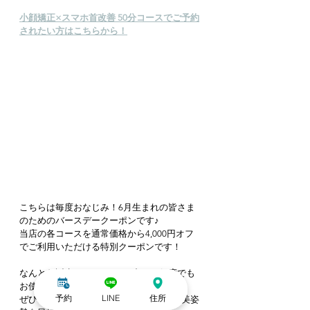
小顔矯正×スマホ首改善 50分コースでご予約
されたい方はこちらから！
こちらは毎度おなじみ！6月生まれの皆さま
のためのバースデークーポンです♪
当店の各コースを通常価格から4,000円オフ
でご利用いただける特別クーポンです！
なんとお誕生日月である6月中なら何度でも
お使いいただけます😍
予約
LINE
住所
ぜひこの機会に、たくさん通って小顔＆美姿