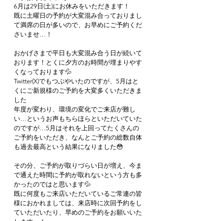
6月は29日(土)にお休みをいただきます！
既に土曜日の予約が大変混み合っておりまし
て満席の日が多いので、お早めにご予約くだ
さいませ…！
おかげさまで平日も大変混み合う日が続いて
おります！とくに夕方のお時間が埋まりやす
くなっております💦
Twitter(X)でもつぶやいたのですが、5月はと
くにご新規様のご予約を大変多くいただきま
した
年度が変わり、環境の変化でご来店が難し
い…というお声もちらほらといただいていた
のですが…5月はそれを上回ってたくさんの
ご予約をいただき、なんとご予約の総数自体
も過去最高という結果になりました😳
その分、ご予約が取りづらい日が増え、今ま
で通えた時間に予約が取れないという方も多
かったのではと思います💦
既に何度もご来店いただいているご常連の皆
様におかれましては、来店時に次回予約をし
ていただいたり、早めのご予約をお願いいた