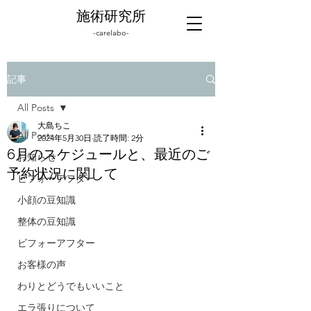
施術研究所
-carelabo-
記事
All Posts
大島ちこ
All Posts
2024年5月30日
読了時間: 2分
6月のスケジュールと、最近のご
お知らせ
予約状況に関して
ビフォーアフター
小顔の豆知識
整体の豆知識
ビフォーアフター
お客様の声
わりとどうでもいいこと
エラ張りについて