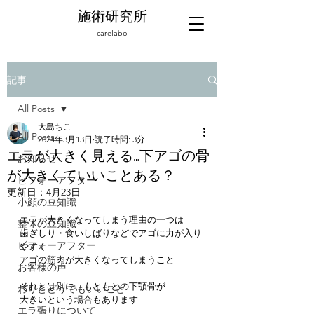
施術研究所
-carelabo-
記事
All Posts
大島ちこ
All Posts
2024年3月13日
読了時間: 3分
エラが大きく見える…下アゴの骨
お知らせ
が大きくていいことある？
ビフォーアフター
更新日：
4月23日
小顔の豆知識
エラが大きくなってしまう理由の一つは
整体の豆知識
歯ぎしり・食いしばりなどでアゴに力が入り
ビフォーアフター
やすく
アゴの筋肉が大きくなってしまうこと
お客様の声
それとは別に、もともとの下顎骨が
わりとどうでもいいこと
大きいという場合もあります
エラ張りについて