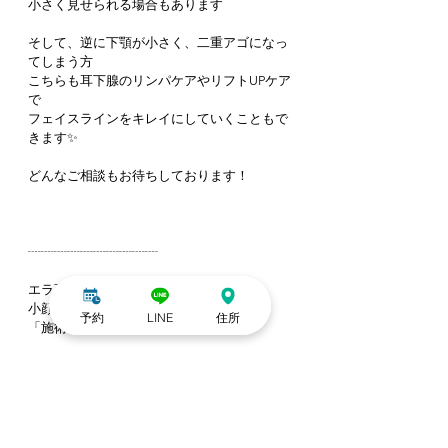
小さく見せられる場合もあります
そして、逆に下顎が小さく、二重アゴになっ
てしまう方
こちらも耳下腺のリンパケアやリフトUPケア
で
フェイスラインをキレイにしていくこともで
きます✨
どんなご相談もお待ちしております！
┈┈┈┈┈┈┈┈┈┈
エラ張り・食いしばり改善専門
小顔矯正＆整体サロン
予約
LINE
住所
「施術研究所-carelabo-」
ご予約はHot Pepper Beautyから♪
営業時間 11:00〜19:30
定休日 木曜・日曜