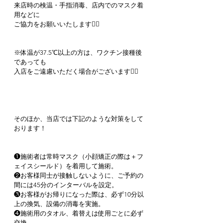
来店時の検温・手指消毒、店内でのマスク着
用などに
ご協力をお願いいたします🙇‍♀️
※体温が37.5℃以上の方は、ワクチン接種後
であっても
入店をご遠慮いただく場合がございます🙇‍♀️
そのほか、当店では下記のような対策をして
おります！
❶施術者は常時マスク（小顔矯正の際は＋フ
ェイスシールド）を着用して施術。
❷お客様同士が接触しないように、ご予約の
間には45分のインターバルを設定。
❸お客様がお帰りになった際は、必ず10分以
上の換気、設備の消毒を実施。
❹施術用のタオル、着替えは使用ごとに必ず
交換。