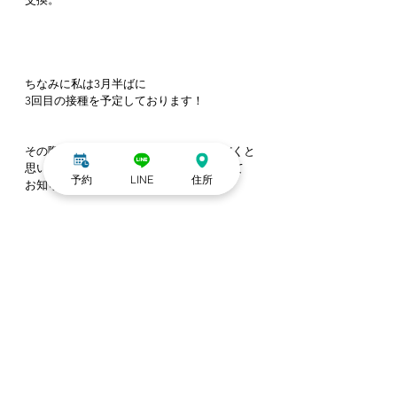
ちなみに私は3月半ばに
3回目の接種を予定しております！
その際は大事をとって休業させていただくと
思います！また日が近づいたときに改めて
予約
LINE
住所
お知らせさせていただきますね
重ねてご了承のほどお願いいたします🙇‍♀️
お知らせ
すべて表示
最新記事