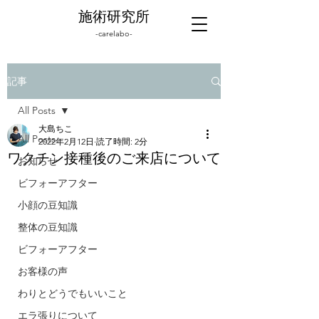
施術研究所
-carelabo-
記事
All Posts
大島ちこ
All Posts
2022年2月12日
読了時間: 2分
ワクチン接種後のご来店について
お知らせ
ビフォーアフター
小顔の豆知識
整体の豆知識
ビフォーアフター
お客様の声
わりとどうでもいいこと
エラ張りについて