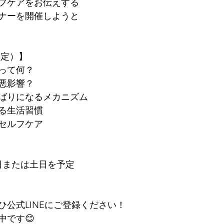
フケアをお伝えする
ナーを開催しようと
予定）】
って何？
悪影響？
ばりになるメカニズム
る生活習慣
セルフケア
日または土日を予定
ひ公式LINEにご登録ください！
中です😊