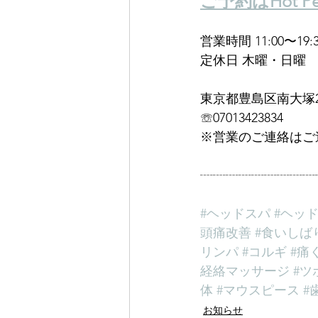
ご予約はHot Pep
営業時間 11:00〜19:3
定休日 木曜・日曜
東京都豊島区南大塚2-
☏07013423834
※営業のご連絡はご
┈┈┈┈┈┈┈┈┈
#ヘッドスパ
#ヘッ
頭痛改善
#食いしば
リンパ
#コルギ
#痛
経絡マッサージ
#ツ
体
#マウスピース
#
お知らせ