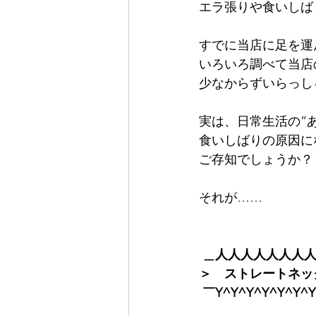
エラ張りや食いしば
すでに当店に足を運
いろいろ調べて当店
少なからずいらっし
実は、日常生活の”
食いしばりの原因に
ご存知でしょうか？
それが……
＿人人人人人人人
＞　ストレートネッ
 ￣Y^Y^Y^Y^Y^Y^