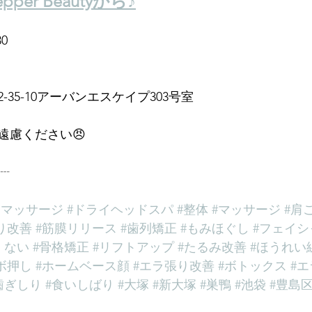
per Beautyから♪
0
35-10アーバンエスケイプ303号室
遠慮ください😠
┈
ドマッサージ
#ドライヘッドスパ
#整体
#マッサージ
#肩
り改善
#筋膜リリース
#歯列矯正
#もみほぐし
#フェイシ
くない
#骨格矯正
#リフトアップ
#たるみ改善
#ほうれい
ボ押し
#ホームベース顔
#エラ張り改善
#ボトックス
#
歯ぎしり
#食いしばり
#大塚
#新大塚
#巣鴨
#池袋
#豊島