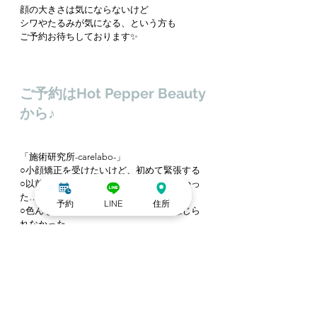
顔の大きさは気にならないけど
シワやたるみが気になる、という方も
ご予約お待ちしております✨
ご予約はHot Pepper Beauty
から♪
「施術研究所-carelabo-」
○小顔矯正を受けたいけど、初めて緊張する
○以前行った小顔サロンは痛くて続かなかっ
た…
予約
LINE
住所
○色んなサロンに行ったけど、効果が感じら
れなかった
そんなアナタにオススメの小顔矯正と姿勢改
善(整体)のお店です♪