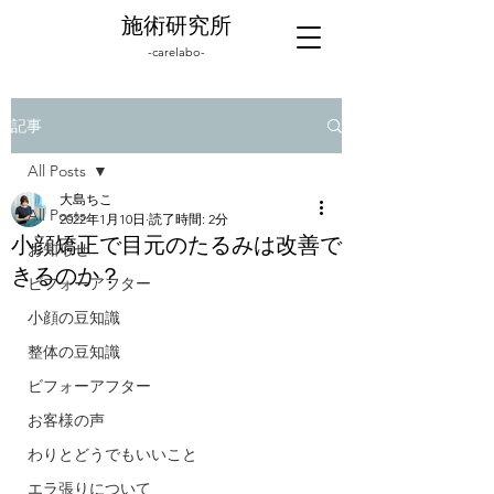
施術研究所
-carelabo-
記事
All Posts
大島ちこ
All Posts
2022年1月10日
読了時間: 2分
小顔矯正で目元のたるみは改善で
お知らせ
きるのか？
ビフォーアフター
小顔の豆知識
整体の豆知識
ビフォーアフター
お客様の声
わりとどうでもいいこと
エラ張りについて