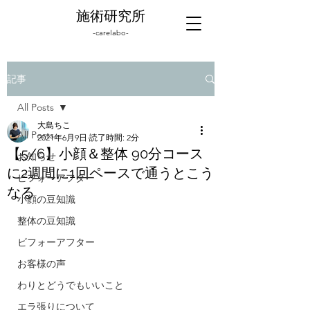
施術研究所
-carelabo-
記事
All Posts
大島ちこ
All Posts
2021年6月9日
読了時間: 2分
【5/6】小顔＆整体 90分コース
お知らせ
に2週間に1回ペースで通うとこう
ビフォーアフター
なる
小顔の豆知識
整体の豆知識
ビフォーアフター
お客様の声
わりとどうでもいいこと
エラ張りについて