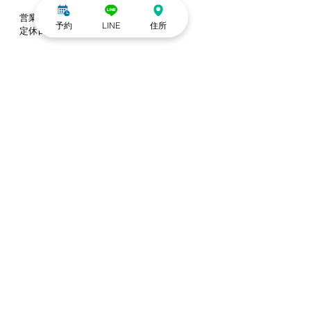
営業時間 11:00〜19:30
予約
LINE
住所
定休日 木曜・日曜
ご予約はHot Pepper Beauty
から♪
東京都文京区本郷5-21-4
☏0338301120　※営業のご連絡はご遠慮く
ださい
すべて表示
最新記事