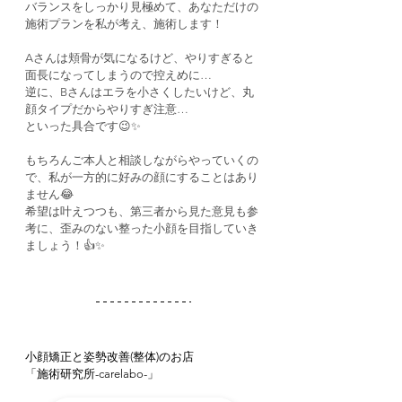
バランスをしっかり見極めて、あなただけの
施術プランを私が考え、施術します！
Aさんは頬骨が気になるけど、やりすぎると
面長になってしまうので控えめに…
逆に、Bさんはエラを小さくしたいけど、丸
顔タイプだからやりすぎ注意…
といった具合です😉✨
もちろんご本人と相談しながらやっていくの
で、私が一方的に好みの顔にすることはあり
ません😂
希望は叶えつつも、第三者から見た意見も参
考に、歪みのない整った小顔を目指していき
ましょう！👍✨
小顔矯正と姿勢改善(整体)のお店
「施術研究所-carelabo-」