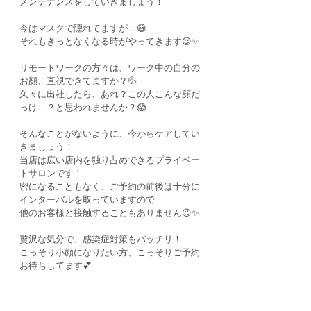
メンテナンスをしていきましょう！
今はマスクで隠れてますが…😷
それもきっとなくなる時がやってきます😌✨
リモートワークの方々は、ワーク中の自分の
お顔、直視できてますか？💦
久々に出社したら、あれ？この人こんな顔だ
っけ…？と思われませんか？😱
そんなことがないように、今からケアしてい
きましょう！
当店は広い店内を独り占めできるプライベー
トサロンです！
密になることもなく、ご予約の前後は十分に
インターバルを取っていますので
他のお客様と接触することもありません😉✨
贅沢な気分で、感染症対策もバッチリ！
こっそり小顔になりたい方、こっそりご予約
お待ちしてます💕