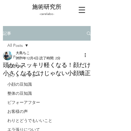
施術研究所
-carelabo-
記事
All Posts
大島ちこ
All Posts
2021年12月4日
読了時間: 2分
頭からスッキリ軽くなる！顔だけ
お知らせ
小さくなるだけじゃない小顔矯正
ビフォーアフター
小顔の豆知識
整体の豆知識
ビフォーアフター
お客様の声
わりとどうでもいいこと
エラ張りについて