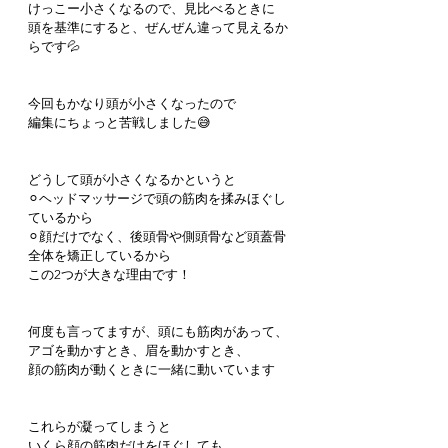
けっこー小さくなるので、見比べるときに
頭を基準にすると、ぜんぜん違って見えるか
らです💦
今回もかなり頭が小さくなったので
編集にちょっと苦戦しました😅
どうして頭が小さくなるかというと
⚪︎ヘッドマッサージで頭の筋肉を揉みほぐし
ているから
⚪︎顔だけでなく、後頭骨や側頭骨など頭蓋骨
全体を矯正しているから
この2つが大きな理由です！
何度も言ってますが、頭にも筋肉があって、
アゴを動かすとき、眉を動かすとき、
顔の筋肉が動くときに一緒に動いています
これらが凝ってしまうと
いくら顔の筋肉だけをほぐしても