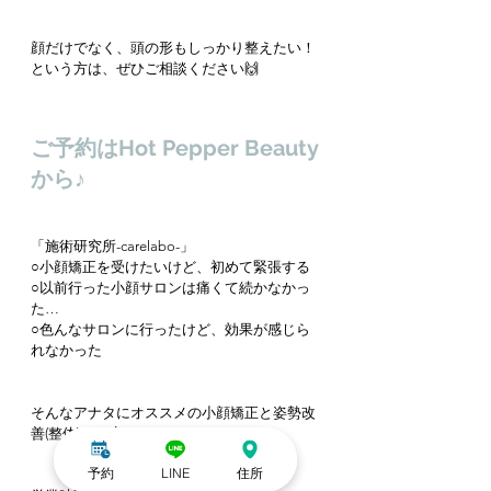
顔だけでなく、頭の形もしっかり整えたい！
という方は、ぜひご相談ください🙌
ご予約はHot Pepper Beauty
から♪
「施術研究所-carelabo-」
○小顔矯正を受けたいけど、初めて緊張する
○以前行った小顔サロンは痛くて続かなかっ
た…
○色んなサロンに行ったけど、効果が感じら
れなかった
そんなアナタにオススメの小顔矯正と姿勢改
善(整体)のお店です♪
予約
LINE
住所