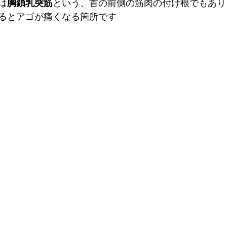
は
胸鎖乳突筋
という、首の前側の筋肉の付け根でもあり
るとアゴが痛くなる箇所です