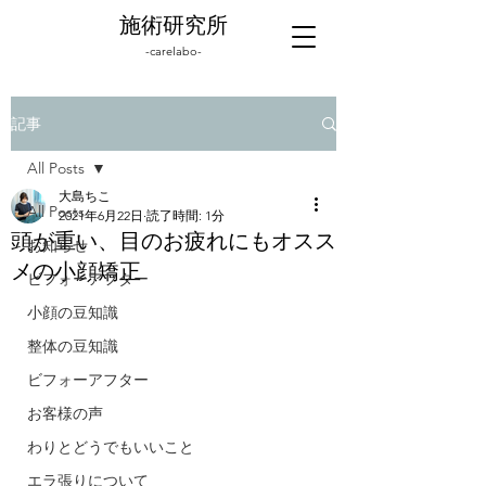
施術研究所
-carelabo-
記事
All Posts
大島ちこ
All Posts
2021年6月22日
読了時間: 1分
頭が重い、目のお疲れにもオスス
お知らせ
メの小顔矯正
ビフォーアフター
小顔の豆知識
整体の豆知識
ビフォーアフター
お客様の声
わりとどうでもいいこと
エラ張りについて