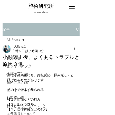
施術研究所
-carelabo-
記事
All Posts
大島ちこ
All Posts
5月27日
読了時間: 3分
小顔矯正後、よくあるトラブルと
お知らせ
原因３選
ビフォーアフター
小顔の豆知識
実は小顔矯正にも、好転反応（揉み返し）と
呼ばれるものがあります
整体の豆知識
ビフォーアフター
その中でもよく見られる
お客様の声
【１】頭痛などの痛み
【２】肌トラブル
わりとどうでもいいこと
【３】自律神経などの乱れ
エラ張りについて