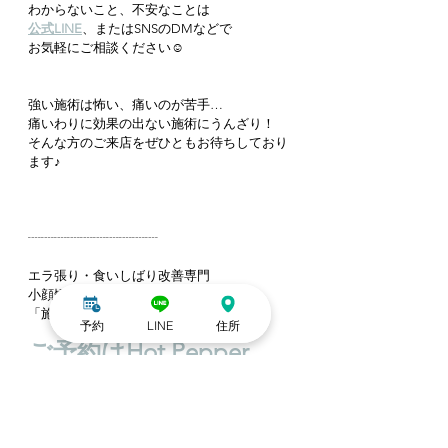
わからないこと、不安なことは
公式LINE
、またはSNSのDMなどで
お気軽にご相談ください☺️
強い施術は怖い、痛いのが苦手…
痛いわりに効果の出ない施術にうんざり！
そんな方のご来店をぜひともお待ちしており
ます♪
┈┈┈┈┈┈┈┈┈┈
エラ張り・食いしばり改善専門
小顔矯正＆整体サロン
「施術研究所-carelabo-」
予約
LINE
住所
ご予約はHot Pepper 
Beautyから♪
営業時間 11:00〜19:30
定休日 木曜・日曜