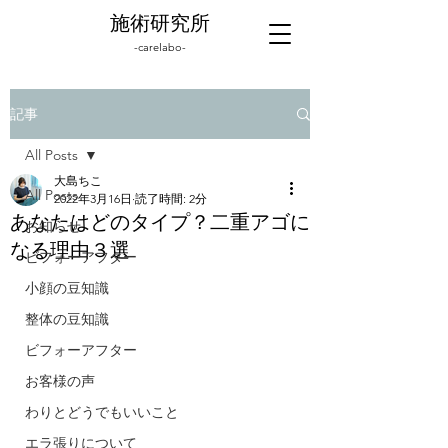
施術研究所
-carelabo-
記事
All Posts
大島ちこ
All Posts
2022年3月16日
読了時間: 2分
あなたはどのタイプ？二重アゴに
お知らせ
なる理由３選
ビフォーアフター
小顔の豆知識
整体の豆知識
ビフォーアフター
お客様の声
わりとどうでもいいこと
エラ張りについて