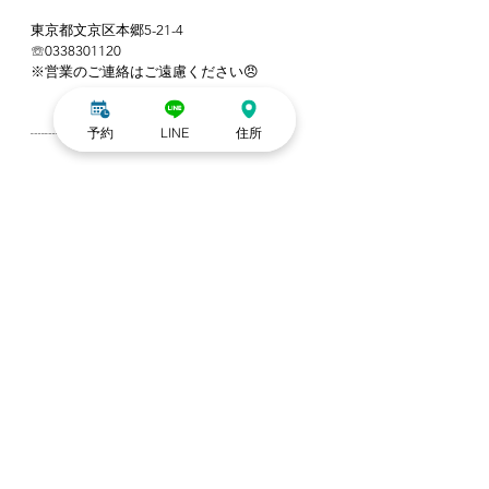
東京都文京区本郷5-21-4
☏0338301120
※営業のご連絡はご遠慮ください😠
予約
LINE
住所
┈┈┈┈┈┈┈┈┈┈
#小顔矯正東京
#小顔整体
#美容習慣
#エラ張
り改善
#姿勢改善
#ドライヘッド
#本郷三丁
目
#小顔
#小顔矯正
#ヘッドスパ
#ヘッドマッ
サージ
#ドライヘッドスパ
#整体
#マッサー
ジ
#肩こり
#眼精疲労
#筋膜リリース
#肩甲骨
#もみほぐし
#フェイシャル
#たるみ
#リンパ
#コルギ
#痛くない
#骨格矯正
#リフトアップ
#二重アゴ
#二重アゴ解消
#ダイエット
#顔痩
せ
小顔の豆知識