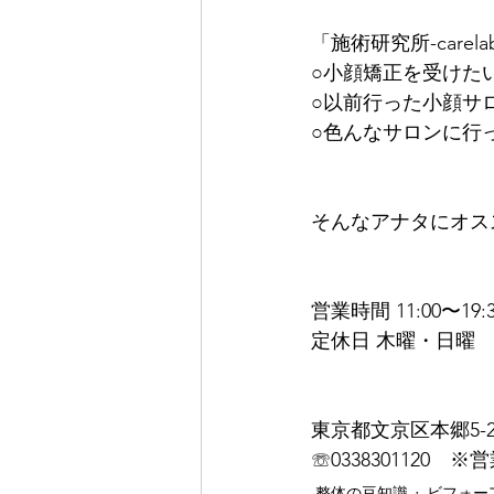
「施術研究所-carela
○小顔矯正を受けた
○以前行った小顔サ
○色んなサロンに行
そんなアナタにオス
営業時間 11:00〜19:3
定休日 木曜・日曜
東京都文京区本郷5-21
☏0338301120
整体の豆知識
ビフォー