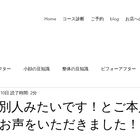
Home
コース診断
ご予約
blog
お店へ
フター
小顔の豆知識
整体の豆知識
ビフォーアフター
月10日
読了時間: 2分
張りについて
別人みたいです！とご本
お声をいただきました！